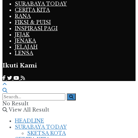
SURABAYA TODAY
CERITA KITA
RANA
FIKSI & PUISI
INSPIRASI PAGI
JEJAK
JENAKA
JELAJAH
LENSA
Ikuti Kami
No Result
View All Result
HEADLINE
SURABAYA TODAY
SKETSA KOTA