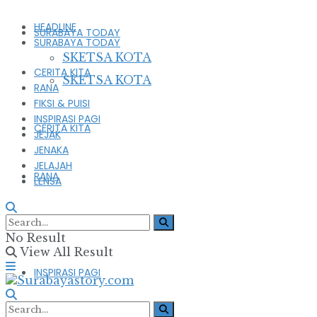
HEADLINE
SURABAYA TODAY
SURABAYA TODAY
SKETSA KOTA
CERITA KITA
SKETSA KOTA
RANA
FIKSI & PUISI
INSPIRASI PAGI
CERITA KITA
JEJAK
JENAKA
JELAJAH
RANA
LENSA
FIKSI & PUISI
No Result
View All Result
INSPIRASI PAGI