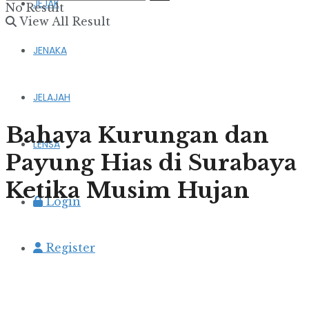
JEJAK
No Result
View All Result
JENAKA
JELAJAH
Bahaya Kurungan dan
LENSA
Payung Hias di Surabaya
Ketika Musim Hujan
Login
Register