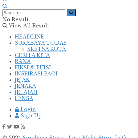
No Result
View All Result
HEADLINE
SURABAYA TODAY
SKETSA KOTA
CERITA KITA
RANA
FIKSI & PUISI
INSPIRASI PAGI
JEJAK
JENAKA
JELAJAH
LENSA
Login
Sign Up
© 2024
Surabaya Story - Let's Make Story, Let's