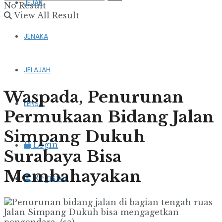
JEJAK
No Result
View All Result
JENAKA
JELAJAH
Waspada, Penurunan
LENSA
Permukaan Bidang Jalan
Simpang Dukuh
Login
Surabaya Bisa
Membahayakan
Register