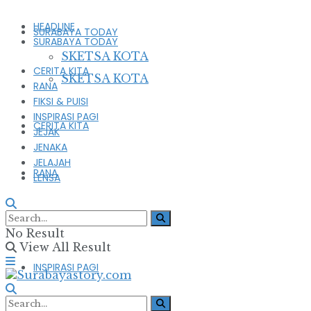
HEADLINE
SURABAYA TODAY
SURABAYA TODAY
SKETSA KOTA
CERITA KITA
SKETSA KOTA
RANA
FIKSI & PUISI
INSPIRASI PAGI
CERITA KITA
JEJAK
JENAKA
JELAJAH
RANA
LENSA
FIKSI & PUISI
No Result
View All Result
INSPIRASI PAGI