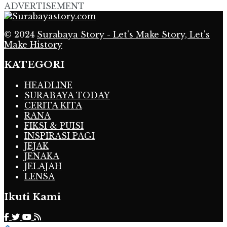
ADVERTISEMENT
© 2024
Surabaya Story - Let's Make Story, Let's
Make History
KATEGORI
HEADLINE
SURABAYA TODAY
CERITA KITA
RANA
FIKSI & PUISI
INSPIRASI PAGI
JEJAK
JENAKA
JELAJAH
LENSA
Ikuti Kami