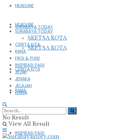
HEADLINE
HEADLINE
SURABAYA TODAY
SURABAYA TODAY
SKETSA KOTA
CERITA KITA
SKETSA KOTA
RANA
FIKSI & PUISI
INSPIRASI PAGI
CERITA KITA
JEJAK
JENAKA
JELAJAH
RANA
LENSA
FIKSI & PUISI
No Result
View All Result
INSPIRASI PAGI