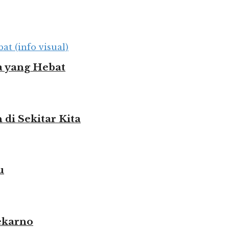
 yang Hebat
i Sekitar Kita
u
ekarno