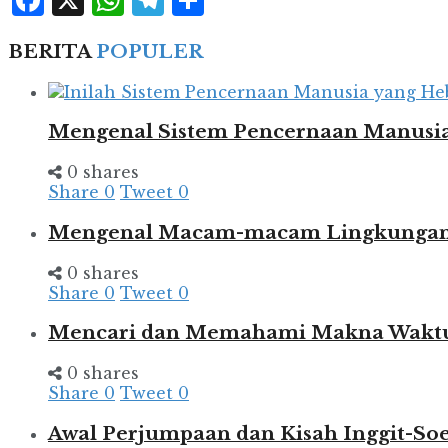
Facebook
X
WhatsApp
Telegram
Share
BERITA
POPULER
Mengenal Sistem Pencernaan Manusia
0 shares
Share
0
Tweet
0
Mengenal Macam-macam Lingkungan d
0 shares
Share
0
Tweet
0
Mencari dan Memahami Makna Wakt
0 shares
Share
0
Tweet
0
Awal Perjumpaan dan Kisah Inggit-So