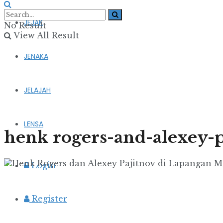
JEJAK
No Result
View All Result
JENAKA
JELAJAH
LENSA
henk rogers-and-alexey-
Login
Register