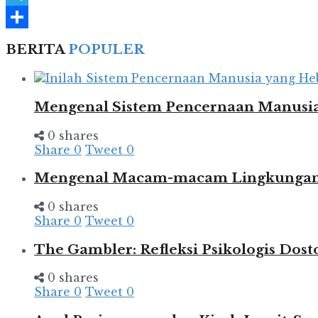
Telegram
Share
BERITA
POPULER
Mengenal Sistem Pencernaan Manusia
0 shares
Share
0
Tweet
0
Mengenal Macam-macam Lingkungan d
0 shares
Share
0
Tweet
0
The Gambler: Refleksi Psikologis Dost
0 shares
Share
0
Tweet
0