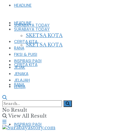
HEADLINE
HEADLINE
SURABAYA TODAY
SURABAYA TODAY
SKETSA KOTA
CERITA KITA
SKETSA KOTA
RANA
FIKSI & PUISI
INSPIRASI PAGI
CERITA KITA
JEJAK
JENAKA
JELAJAH
RANA
LENSA
FIKSI & PUISI
No Result
View All Result
INSPIRASI PAGI