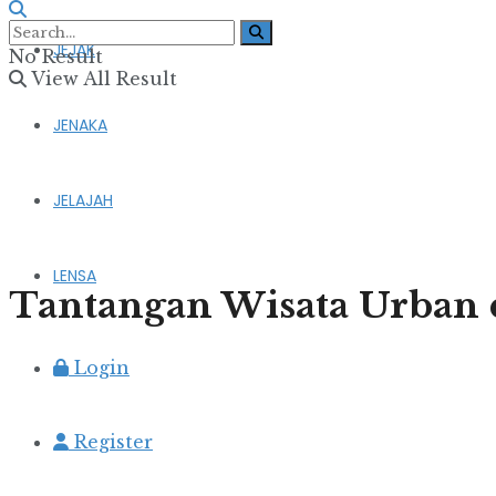
JEJAK
No Result
View All Result
JENAKA
JELAJAH
LENSA
Tantangan Wisata Urban 
Login
Register