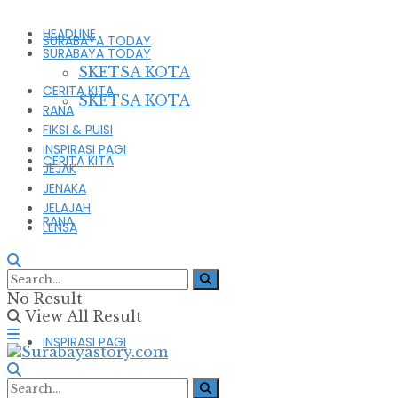
HEADLINE
SURABAYA TODAY
SURABAYA TODAY
SKETSA KOTA
CERITA KITA
SKETSA KOTA
RANA
FIKSI & PUISI
INSPIRASI PAGI
CERITA KITA
JEJAK
JENAKA
JELAJAH
RANA
LENSA
FIKSI & PUISI
No Result
View All Result
INSPIRASI PAGI