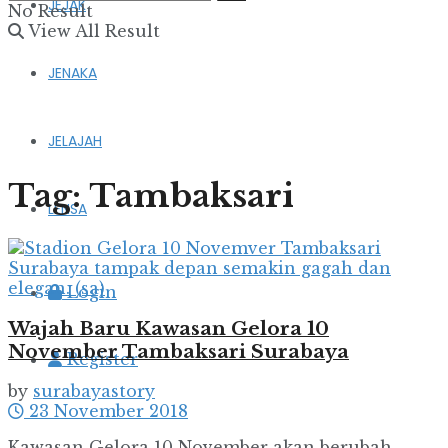
JEJAK
No Result
View All Result
JENAKA
JELAJAH
Tag:
Tambaksari
LENSA
Login
Wajah Baru Kawasan Gelora 10
November Tambaksari Surabaya
Register
by
surabayastory
23 November 2018
Kawasan Gelora 10 November akan berubah