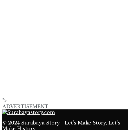
">
ADVERTISEMENT
© 2024
Surabaya Story - Let's Make Story, Let's
Make History