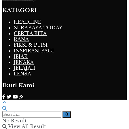
KATEGORI
HEADLINE
SURABAYA TODAY
CERITA KITA
RANA
FIKSI & PUISI
INSPIRASI PAGI
JEJAK
JENAKA
JELAJAH
LENSA
Ikuti Kami
No Result
View All Result