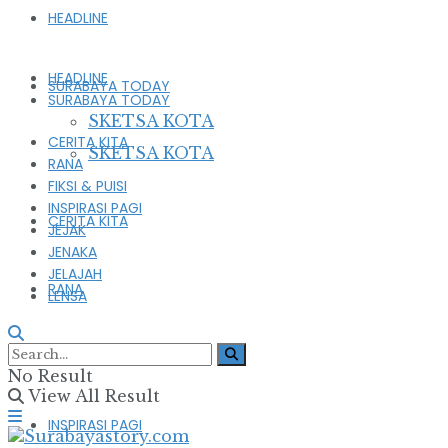
HEADLINE
HEADLINE
SURABAYA TODAY
SURABAYA TODAY
SKETSA KOTA
CERITA KITA
SKETSA KOTA
RANA
FIKSI & PUISI
INSPIRASI PAGI
CERITA KITA
JEJAK
JENAKA
JELAJAH
RANA
LENSA
FIKSI & PUISI
No Result
View All Result
INSPIRASI PAGI