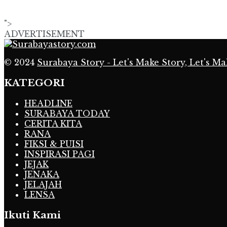
">
ADVERTISEMENT
© 2024
Surabaya Story - Let's Make Story, Let's Ma
KATEGORI
HEADLINE
SURABAYA TODAY
CERITA KITA
RANA
FIKSI & PUISI
INSPIRASI PAGI
JEJAK
JENAKA
JELAJAH
LENSA
Ikuti Kami