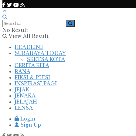
No Result
View All Result
HEADLINE
SURABAYA TODAY
SKETSA KOTA
CERITA KITA
RANA
FIKSI & PUISI
INSPIRASI PAGI
JEJAK
JENAKA
JELAJAH
LENSA
Login
Sign Up