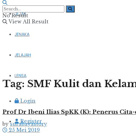
JEJAK
No Result
View All Result
JENAKA
JELAJAH
LENSA
Tag:
SMF Kulit dan Kela
Login
Prof Dr Ibeni Ilias SpKK (K): Penerus Cita
Register
by
surabayastory
25 Mei 2019