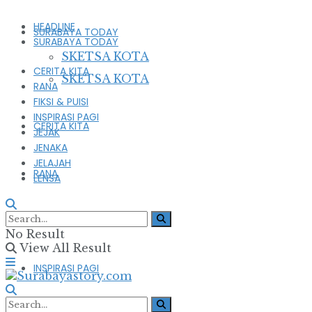
HEADLINE
SURABAYA TODAY
SURABAYA TODAY
SKETSA KOTA
CERITA KITA
SKETSA KOTA
RANA
FIKSI & PUISI
INSPIRASI PAGI
CERITA KITA
JEJAK
JENAKA
JELAJAH
RANA
LENSA
FIKSI & PUISI
No Result
View All Result
INSPIRASI PAGI