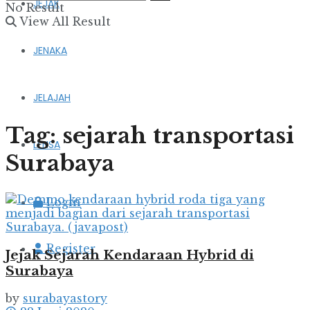
JEJAK
No Result
View All Result
JENAKA
JELAJAH
Tag:
sejarah transportasi
LENSA
Surabaya
Login
Register
Jejak Sejarah Kendaraan Hybrid di
Surabaya
by
surabayastory