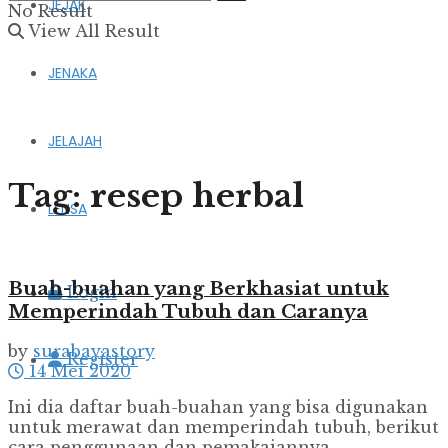
JEJAK
No Result
View All Result
JENAKA
JELAJAH
Tag:
resep herbal
LENSA
Buah-buahan yang Berkhasiat untuk
Login
Memperindah Tubuh dan Caranya
by
surabayastory
Register
14 Mei 2020
Ini dia daftar buah-buahan yang bisa digunakan
untuk merawat dan memperindah tubuh, berikut
cara penggunaan dan pemakaiannya.