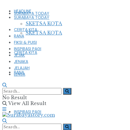
HEADLINE
SURABAYA TODAY
SURABAYA TODAY
SKETSA KOTA
CERITA KITA
SKETSA KOTA
RANA
FIKSI & PUISI
INSPIRASI PAGI
CERITA KITA
JEJAK
JENAKA
JELAJAH
RANA
LENSA
FIKSI & PUISI
No Result
View All Result
INSPIRASI PAGI