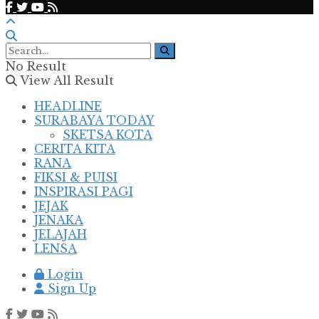
No Result
View All Result
HEADLINE
SURABAYA TODAY
SKETSA KOTA
CERITA KITA
RANA
FIKSI & PUISI
INSPIRASI PAGI
JEJAK
JENAKA
JELAJAH
LENSA
Login
Sign Up