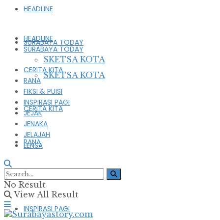
HEADLINE
HEADLINE
SURABAYA TODAY
SURABAYA TODAY
SKETSA KOTA
CERITA KITA
SKETSA KOTA
RANA
FIKSI & PUISI
INSPIRASI PAGI
CERITA KITA
JEJAK
JENAKA
JELAJAH
RANA
LENSA
FIKSI & PUISI
No Result
View All Result
INSPIRASI PAGI