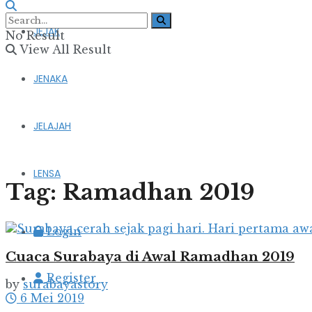
JEJAK
No Result
View All Result
JENAKA
JELAJAH
LENSA
Tag:
Ramadhan 2019
Login
Cuaca Surabaya di Awal Ramadhan 2019
Register
by
surabayastory
6 Mei 2019