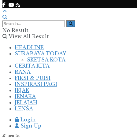
No Result
View All Result
HEADLINE
SURABAYA TODAY
SKETSA KOTA
CERITA KITA
RANA
FIKSI & PUISI
INSPIRASI PAGI
JEJAK
JENAKA
JELAJAH
LENSA
Login
Sign Up