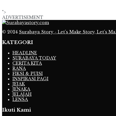
">
ADVERTISEMENT
© 2024
Surabaya Story - Let's Make Story, Let's Ma
KATEGORI
HEADLINE
SURABAYA TODAY
CERITA KITA
RANA
FIKSI & PUISI
INSPIRASI PAGI
JEJAK
JENAKA
JELAJAH
LENSA
Ikuti Kami