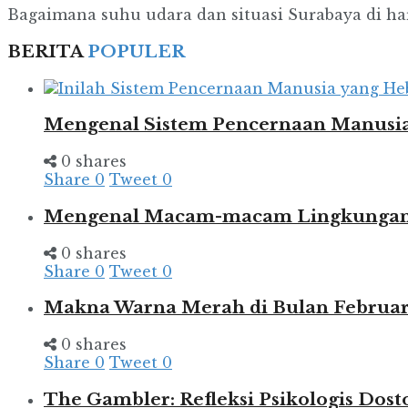
Bagaimana suhu udara dan situasi Surabaya di har
BERITA
POPULER
Mengenal Sistem Pencernaan Manusia
0 shares
Share
0
Tweet
0
Mengenal Macam-macam Lingkungan d
0 shares
Share
0
Tweet
0
Makna Warna Merah di Bulan Februar
0 shares
Share
0
Tweet
0
The Gambler: Refleksi Psikologis Dost