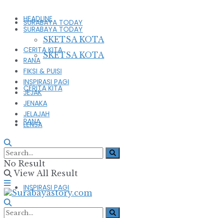
HEADLINE
SURABAYA TODAY
SURABAYA TODAY
SKETSA KOTA
CERITA KITA
SKETSA KOTA
RANA
FIKSI & PUISI
INSPIRASI PAGI
CERITA KITA
JEJAK
JENAKA
JELAJAH
RANA
LENSA
FIKSI & PUISI
No Result
View All Result
INSPIRASI PAGI