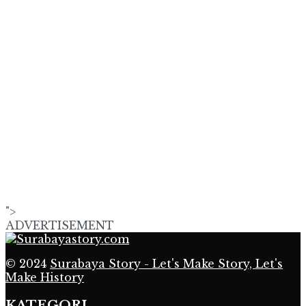
">
ADVERTISEMENT
© 2024
Surabaya Story - Let's Make Story, Let's
Make History
KATEGORI