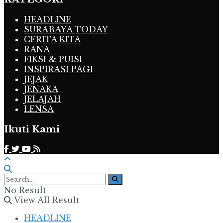
HEADLINE
SURABAYA TODAY
CERITA KITA
RANA
FIKSI & PUISI
INSPIRASI PAGI
JEJAK
JENAKA
JELAJAH
LENSA
Ikuti Kami
No Result
View All Result
HEADLINE