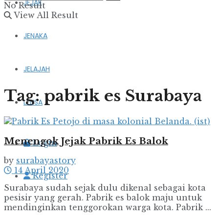
JEJAK
No Result
View All Result
JENAKA
JELAJAH
Tag:
pabrik es Surabaya
LENSA
Menengok Jejak Pabrik Es Balok
Login
by
surabayastory
14 April 2020
Register
Surabaya sudah sejak dulu dikenal sebagai kota
pesisir yang gerah. Pabrik es balok maju untuk
mendinginkan tenggorokan warga kota. Pabrik ...