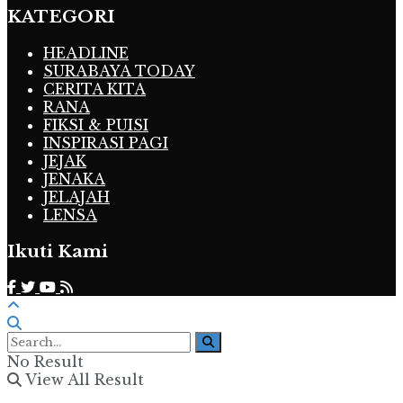
KATEGORI
HEADLINE
SURABAYA TODAY
CERITA KITA
RANA
FIKSI & PUISI
INSPIRASI PAGI
JEJAK
JENAKA
JELAJAH
LENSA
Ikuti Kami
No Result
View All Result