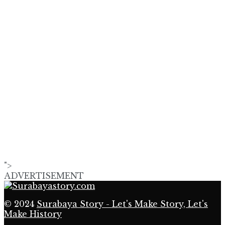
">
ADVERTISEMENT
© 2024
Surabaya Story - Let's Make Story, Let's
Make History