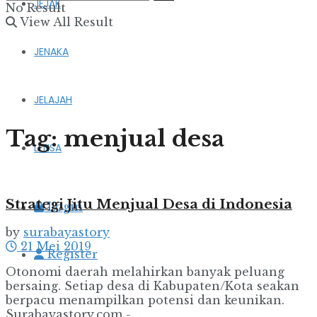
JEJAK
No Result
View All Result
JENAKA
JELAJAH
Tag:
menjual desa
LENSA
Strategi Jitu Menjual Desa di Indonesia
Login
by
surabayastory
21 Mei 2019
Register
Otonomi daerah melahirkan banyak peluang
bersaing. Setiap desa di Kabupaten/Kota seakan
berpacu menampilkan potensi dan keunikan.
Surabayastory.com - ...