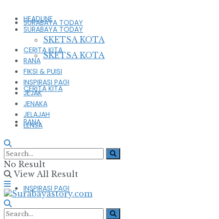
HEADLINE
SURABAYA TODAY
SURABAYA TODAY
SKETSA KOTA
CERITA KITA
SKETSA KOTA
RANA
FIKSI & PUISI
INSPIRASI PAGI
CERITA KITA
JEJAK
JENAKA
JELAJAH
RANA
LENSA
FIKSI & PUISI
No Result
View All Result
INSPIRASI PAGI