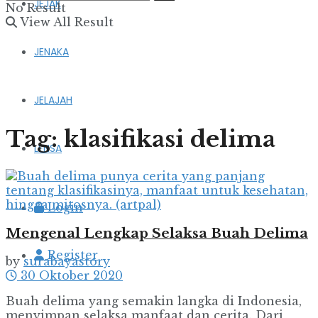
JEJAK
No Result
View All Result
JENAKA
JELAJAH
Tag:
klasifikasi delima
LENSA
Login
Mengenal Lengkap Selaksa Buah Delima
Register
by
surabayastory
30 Oktober 2020
Buah delima yang semakin langka di Indonesia,
menyimpan selaksa manfaat dan cerita. Dari