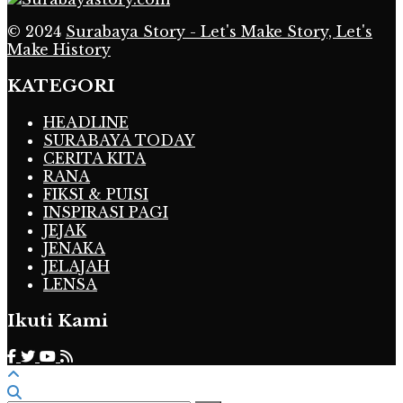
© 2024
Surabaya Story - Let's Make Story, Let's
Make History
KATEGORI
HEADLINE
SURABAYA TODAY
CERITA KITA
RANA
FIKSI & PUISI
INSPIRASI PAGI
JEJAK
JENAKA
JELAJAH
LENSA
Ikuti Kami