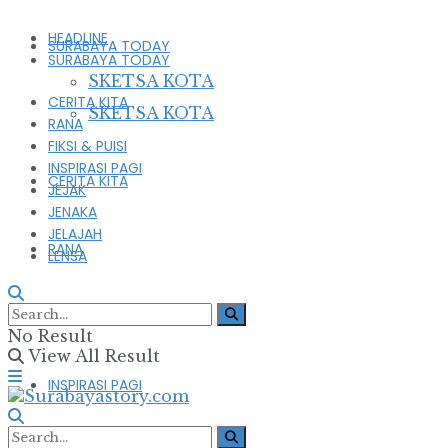
HEADLINE
SURABAYA TODAY
SURABAYA TODAY
SKETSA KOTA
CERITA KITA
SKETSA KOTA
RANA
FIKSI & PUISI
INSPIRASI PAGI
CERITA KITA
JEJAK
JENAKA
JELAJAH
RANA
LENSA
FIKSI & PUISI
No Result
View All Result
INSPIRASI PAGI