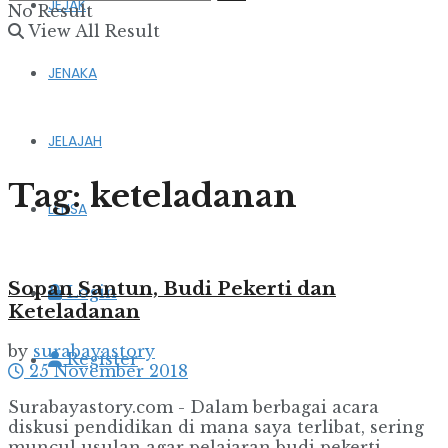
JEJAK
No Result
View All Result
JENAKA
JELAJAH
Tag:
keteladanan
LENSA
Sopan Santun, Budi Pekerti dan
Login
Keteladanan
by
surabayastory
Register
25 November 2018
Surabayastory.com - Dalam berbagai acara
diskusi pendidikan di mana saya terlibat, sering
muncul usulan agar pelajaran budi pekerti