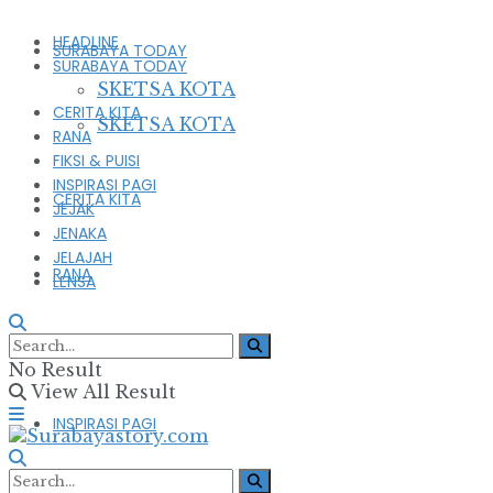
HEADLINE
SURABAYA TODAY
SURABAYA TODAY
SKETSA KOTA
CERITA KITA
SKETSA KOTA
RANA
FIKSI & PUISI
INSPIRASI PAGI
CERITA KITA
JEJAK
JENAKA
JELAJAH
RANA
LENSA
FIKSI & PUISI
No Result
View All Result
INSPIRASI PAGI