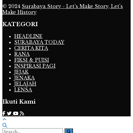
© 2024
Surabaya Story - Let's Make Story, Let's
Make History
KATEGORI
HEADLINE
SURABAYA TODAY
CERITA KITA
RANA
FIKSI & PUISI
INSPIRASI PAGI
JEJAK
JENAKA
JELAJAH
LENSA
Ikuti Kami