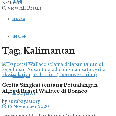
JEJAK
No Result
View All Result
JENAKA
JELAJAH
Tag:
Kalimantan
LENSA
Login
Cerita Singkat tentang Petualangan
Alfred Russel Wallace di Borneo
Register
by
surabayastory
15 November 2020
Lama meneliti alan Borneo (Kalimantan),