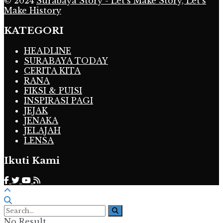
© 2024
Surabaya Story - Let's Make Story, Let's
Make History
KATEGORI
HEADLINE
SURABAYA TODAY
CERITA KITA
RANA
FIKSI & PUISI
INSPIRASI PAGI
JEJAK
JENAKA
JELAJAH
LENSA
Ikuti Kami
No Result