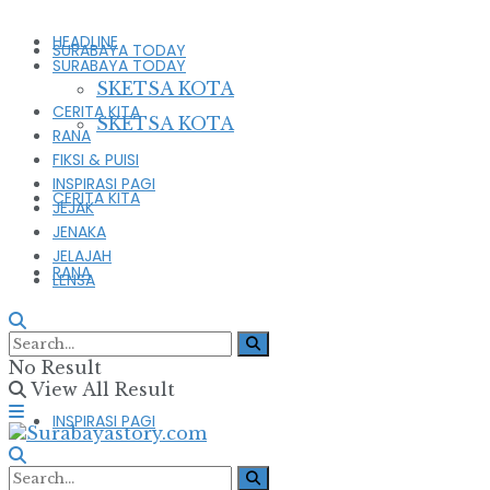
HEADLINE
SURABAYA TODAY
SURABAYA TODAY
SKETSA KOTA
CERITA KITA
SKETSA KOTA
RANA
FIKSI & PUISI
INSPIRASI PAGI
CERITA KITA
JEJAK
JENAKA
JELAJAH
RANA
LENSA
FIKSI & PUISI
No Result
View All Result
INSPIRASI PAGI