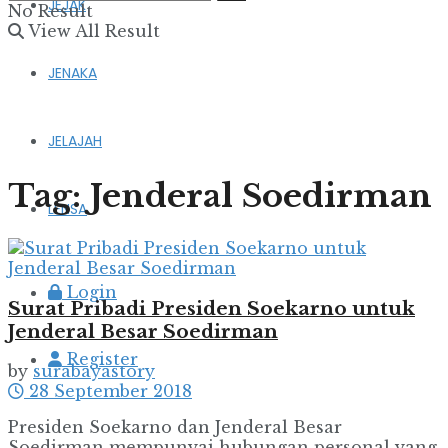
JEJAK
No Result
View All Result
JENAKA
JELAJAH
Tag:
Jenderal Soedirman
LENSA
Login
Surat Pribadi Presiden Soekarno untuk
Jenderal Besar Soedirman
Register
by
surabayastory
28 September 2018
Presiden Soekarno dan Jenderal Besar
Soedirman mempunyai hubungan personal yang