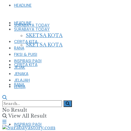
HEADLINE
HEADLINE
SURABAYA TODAY
SURABAYA TODAY
SKETSA KOTA
CERITA KITA
SKETSA KOTA
RANA
FIKSI & PUISI
INSPIRASI PAGI
CERITA KITA
JEJAK
JENAKA
JELAJAH
RANA
LENSA
FIKSI & PUISI
No Result
View All Result
INSPIRASI PAGI