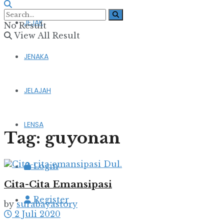
JEJAK
No Result
View All Result
JENAKA
JELAJAH
LENSA
Tag:
guyonan
Login
Cita-Cita Emansipasi
Register
by
surabayastory
2 Juli 2020