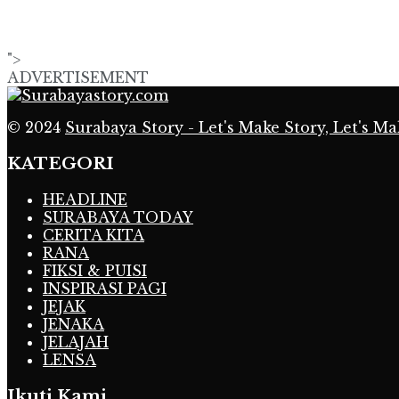
">
ADVERTISEMENT
© 2024
Surabaya Story - Let's Make Story, Let's Ma
KATEGORI
HEADLINE
SURABAYA TODAY
CERITA KITA
RANA
FIKSI & PUISI
INSPIRASI PAGI
JEJAK
JENAKA
JELAJAH
LENSA
Ikuti Kami