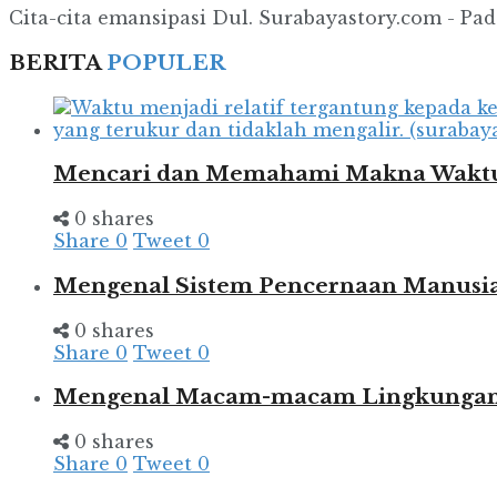
Cita-cita emansipasi Dul. Surabayastory.com - Pada 
BERITA
POPULER
Mencari dan Memahami Makna Wakt
0 shares
Share
0
Tweet
0
Mengenal Sistem Pencernaan Manusia
0 shares
Share
0
Tweet
0
Mengenal Macam-macam Lingkungan d
0 shares
Share
0
Tweet
0