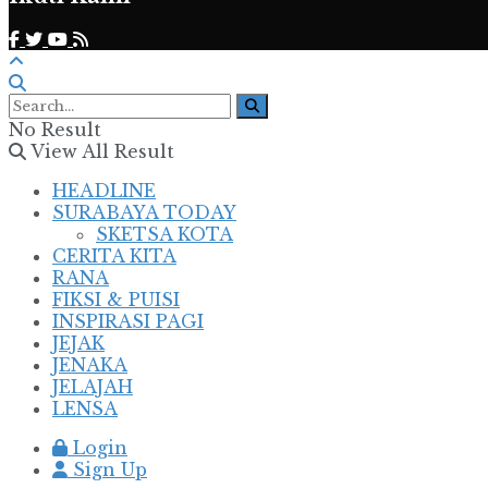
No Result
View All Result
HEADLINE
SURABAYA TODAY
SKETSA KOTA
CERITA KITA
RANA
FIKSI & PUISI
INSPIRASI PAGI
JEJAK
JENAKA
JELAJAH
LENSA
Login
Sign Up