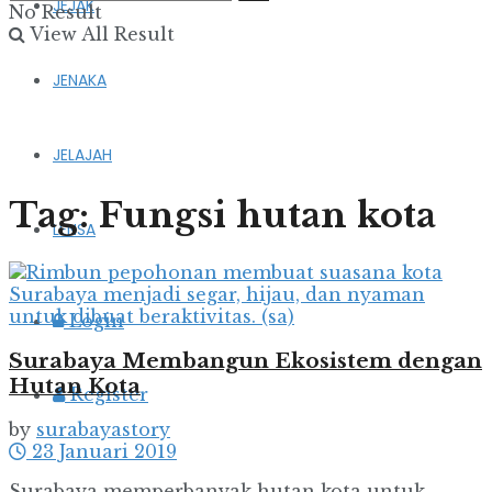
JEJAK
No Result
View All Result
JENAKA
JELAJAH
Tag:
Fungsi hutan kota
LENSA
Login
Surabaya Membangun Ekosistem dengan
Hutan Kota
Register
by
surabayastory
23 Januari 2019
Surabaya memperbanyak hutan kota untuk