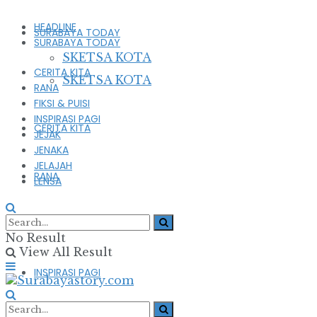
HEADLINE
SURABAYA TODAY
SURABAYA TODAY
SKETSA KOTA
CERITA KITA
SKETSA KOTA
RANA
FIKSI & PUISI
INSPIRASI PAGI
CERITA KITA
JEJAK
JENAKA
JELAJAH
RANA
LENSA
FIKSI & PUISI
No Result
View All Result
INSPIRASI PAGI