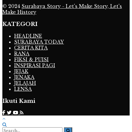
© 2024
Surabaya Story - Let's Make Story, Let's
Make History
KATEGORI
HEADLINE
SURABAYA TODAY
CERITA KITA
RANA
FIKSI & PUISI
INSPIRASI PAGI
JEJAK
JENAKA
JELAJAH
LENSA
Ikuti Kami