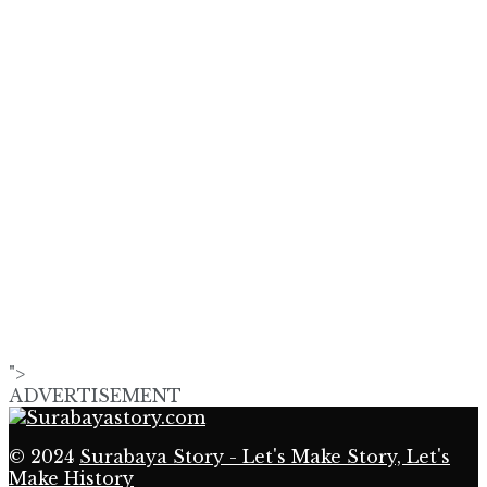
">
ADVERTISEMENT
© 2024
Surabaya Story - Let's Make Story, Let's
Make History