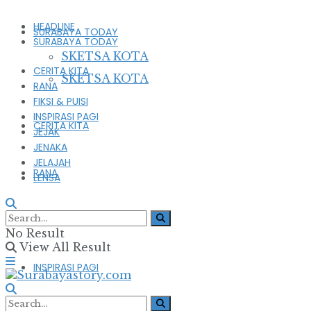
HEADLINE
SURABAYA TODAY
SURABAYA TODAY
SKETSA KOTA
CERITA KITA
SKETSA KOTA
RANA
FIKSI & PUISI
INSPIRASI PAGI
CERITA KITA
JEJAK
JENAKA
JELAJAH
RANA
LENSA
FIKSI & PUISI
No Result
View All Result
INSPIRASI PAGI