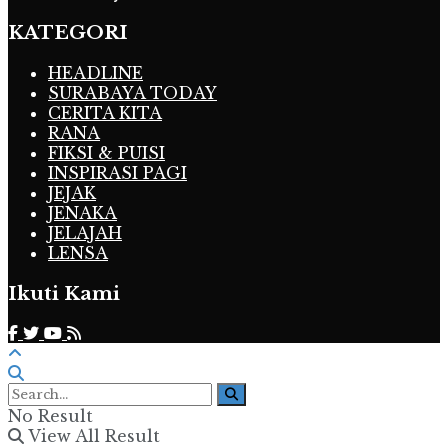
KATEGORI
HEADLINE
SURABAYA TODAY
CERITA KITA
RANA
FIKSI & PUISI
INSPIRASI PAGI
JEJAK
JENAKA
JELAJAH
LENSA
Ikuti Kami
No Result
View All Result