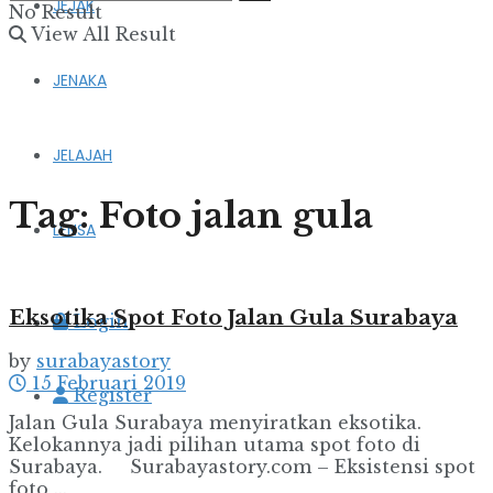
JEJAK
No Result
View All Result
JENAKA
JELAJAH
Tag:
Foto jalan gula
LENSA
Eksotika Spot Foto Jalan Gula Surabaya
Login
by
surabayastory
15 Februari 2019
Register
Jalan Gula Surabaya menyiratkan eksotika.
Kelokannya jadi pilihan utama spot foto di
Surabaya. Surabayastory.com – Eksistensi spot
foto ...