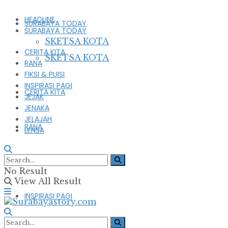
HEADLINE
SURABAYA TODAY
SURABAYA TODAY
SKETSA KOTA
CERITA KITA
SKETSA KOTA
RANA
FIKSI & PUISI
INSPIRASI PAGI
CERITA KITA
JEJAK
JENAKA
JELAJAH
RANA
LENSA
FIKSI & PUISI
No Result
View All Result
INSPIRASI PAGI