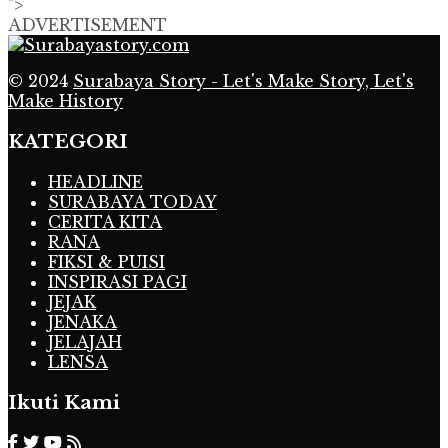
">
ADVERTISEMENT
© 2024
Surabaya Story - Let's Make Story, Let's
Make History
KATEGORI
HEADLINE
SURABAYA TODAY
CERITA KITA
RANA
FIKSI & PUISI
INSPIRASI PAGI
JEJAK
JENAKA
JELAJAH
LENSA
Ikuti Kami