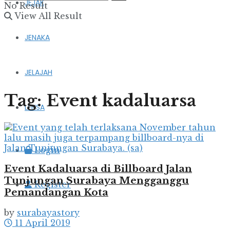
JEJAK
No Result
View All Result
JENAKA
JELAJAH
Tag:
Event kadaluarsa
LENSA
Login
Event Kadaluarsa di Billboard Jalan
Tunjungan Surabaya Mengganggu
Register
Pemandangan Kota
by
surabayastory
11 April 2019