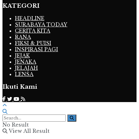
KATEGORI
HEADLINE
SURABAYA TODAY
CERITA KITA
RANA
FIKSI & PUISI
INSPIRASI PAGI
JEJAK
JENAKA
JELAJAH
LENSA
Ikuti Kami
No Result
View All Result