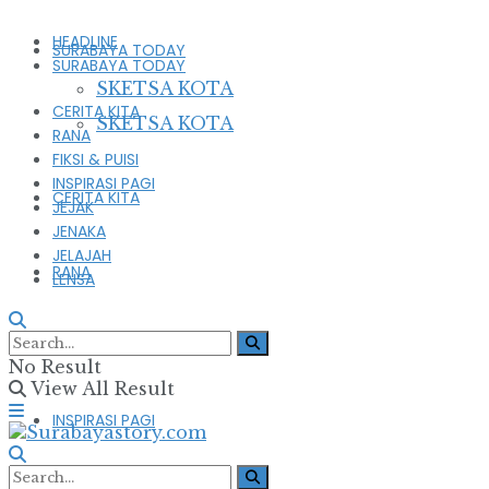
HEADLINE
SURABAYA TODAY
SURABAYA TODAY
SKETSA KOTA
CERITA KITA
SKETSA KOTA
RANA
FIKSI & PUISI
INSPIRASI PAGI
CERITA KITA
JEJAK
JENAKA
JELAJAH
RANA
LENSA
FIKSI & PUISI
No Result
View All Result
INSPIRASI PAGI