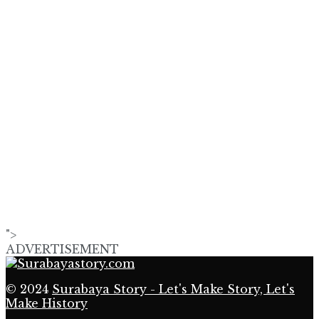
">
ADVERTISEMENT
© 2024
Surabaya Story - Let's Make Story, Let's
Make History