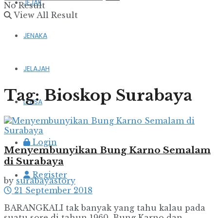
JEJAK
No Result
View All Result
JENAKA
JELAJAH
Tag:
Bioskop Surabaya
LENSA
Login
Menyembunyikan Bung Karno Semalam
di Surabaya
Register
by
surabayastory
21 September 2018
BARANGKALI tak banyak yang tahu kalau pada
suatu sore di tahun 1960, Bung Karno dan