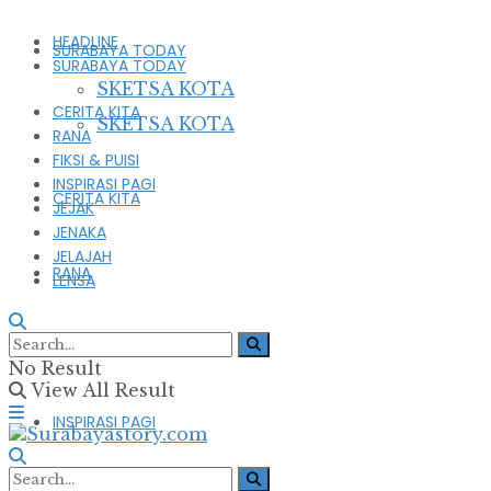
HEADLINE
SURABAYA TODAY
SURABAYA TODAY
SKETSA KOTA
CERITA KITA
SKETSA KOTA
RANA
FIKSI & PUISI
INSPIRASI PAGI
CERITA KITA
JEJAK
JENAKA
JELAJAH
RANA
LENSA
FIKSI & PUISI
No Result
View All Result
INSPIRASI PAGI