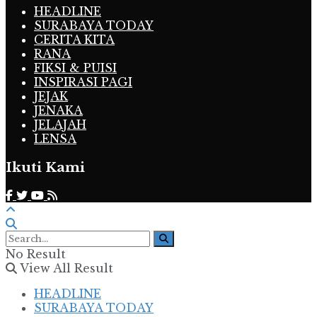
HEADLINE
SURABAYA TODAY
CERITA KITA
RANA
FIKSI & PUISI
INSPIRASI PAGI
JEJAK
JENAKA
JELAJAH
LENSA
Ikuti Kami
No Result
View All Result
HEADLINE
SURABAYA TODAY