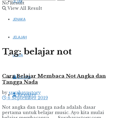
JEJAK
No Result
View All Result
JENAKA
JELAJAH
Tag:
belajar not
LENSA
Cara Belajar Membaca Not Angka dan
Login
Tangga Nada
by
surabayastory
Register
6 September 2019
Not angka dan tangga nada adalah dasar
pertama untuk belajar music. Ayo kita mulai
belajar membacanya. . . Surabayastory.com - ...