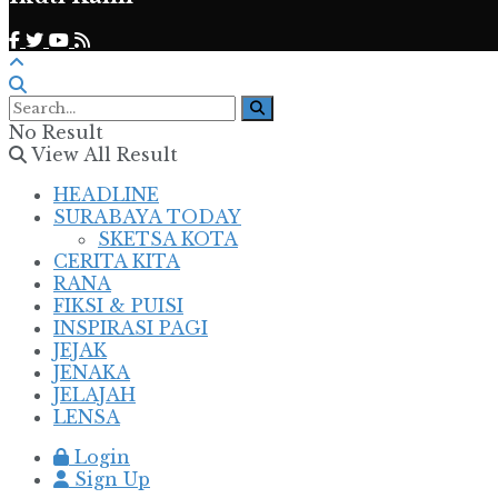
No Result
View All Result
HEADLINE
SURABAYA TODAY
SKETSA KOTA
CERITA KITA
RANA
FIKSI & PUISI
INSPIRASI PAGI
JEJAK
JENAKA
JELAJAH
LENSA
Login
Sign Up