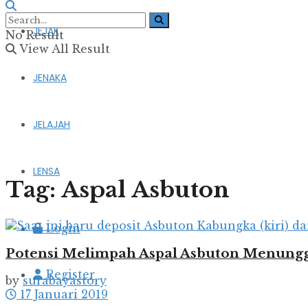
JEJAK
No Result
View All Result
JENAKA
JELAJAH
LENSA
Tag:
Aspal Asbuton
Login
Potensi Melimpah Aspal Asbuton Menung
Register
by
surabayastory
17 Januari 2019