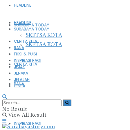
HEADLINE
HEADLINE
SURABAYA TODAY
SURABAYA TODAY
SKETSA KOTA
CERITA KITA
SKETSA KOTA
RANA
FIKSI & PUISI
INSPIRASI PAGI
CERITA KITA
JEJAK
JENAKA
JELAJAH
RANA
LENSA
FIKSI & PUISI
No Result
View All Result
INSPIRASI PAGI