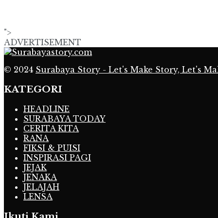
">
ADVERTISEMENT
© 2024
Surabaya Story - Let's Make Story, Let's Ma
KATEGORI
HEADLINE
SURABAYA TODAY
CERITA KITA
RANA
FIKSI & PUISI
INSPIRASI PAGI
JEJAK
JENAKA
JELAJAH
LENSA
Ikuti Kami