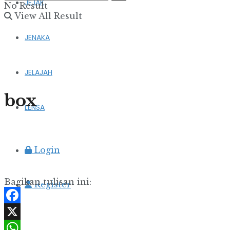
JEJAK
No Result
View All Result
JENAKA
JELAJAH
box
LENSA
Login
Bagikan tulisan ini:
Register
Facebook
X