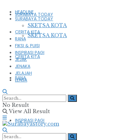
HEADLINE
SURABAYA TODAY
SURABAYA TODAY
SKETSA KOTA
CERITA KITA
SKETSA KOTA
RANA
FIKSI & PUISI
INSPIRASI PAGI
CERITA KITA
JEJAK
JENAKA
JELAJAH
RANA
LENSA
FIKSI & PUISI
No Result
View All Result
INSPIRASI PAGI