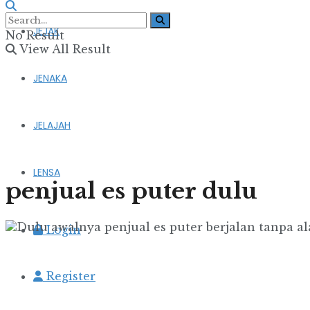
JEJAK
No Result
View All Result
JENAKA
JELAJAH
LENSA
penjual es puter dulu
Login
Register