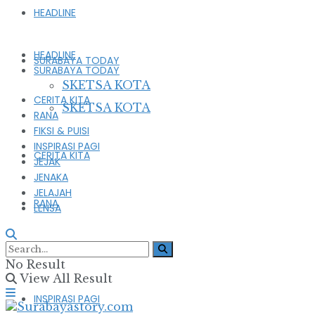
HEADLINE
HEADLINE
SURABAYA TODAY
SURABAYA TODAY
SKETSA KOTA
CERITA KITA
SKETSA KOTA
RANA
FIKSI & PUISI
INSPIRASI PAGI
CERITA KITA
JEJAK
JENAKA
JELAJAH
RANA
LENSA
FIKSI & PUISI
No Result
View All Result
INSPIRASI PAGI