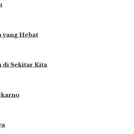
u
 yang Hebat
i Sekitar Kita
ekarno
ya