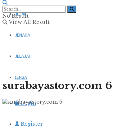
JEJAK
No Result
View All Result
JENAKA
JELAJAH
LENSA
surabayastory.com 6
Login
Register