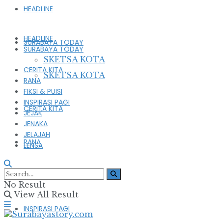
HEADLINE
HEADLINE
SURABAYA TODAY
SURABAYA TODAY
SKETSA KOTA
CERITA KITA
SKETSA KOTA
RANA
FIKSI & PUISI
INSPIRASI PAGI
CERITA KITA
JEJAK
JENAKA
JELAJAH
RANA
LENSA
FIKSI & PUISI
No Result
View All Result
INSPIRASI PAGI