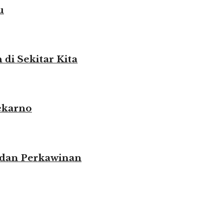
u
i Sekitar Kita
ekarno
 dan Perkawinan