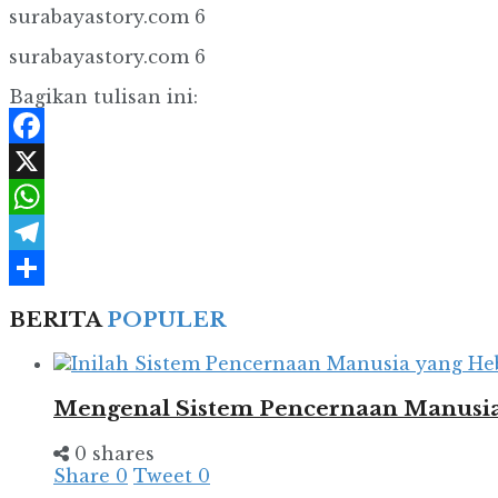
surabayastory.com 6
surabayastory.com 6
Bagikan tulisan ini:
Facebook
X
WhatsApp
Telegram
Share
BERITA
POPULER
Mengenal Sistem Pencernaan Manusia
0 shares
Share
0
Tweet
0