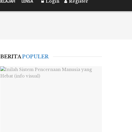
JELAJAH
LENSA
Login
Register
BERITA
POPULER