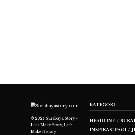
KATEGORI
© 2024
Surabaya Story -
HEADLINE
SURA
Let's Make Story, Let's
INSPIRASI PAGI
J
Make History