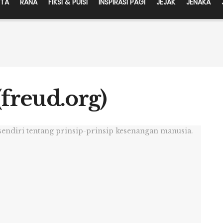
ITA
RANA
FIKSI & PUISI
INSPIRASI PAGI
JEJAK
JENAKA
freud.org)