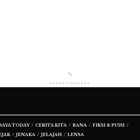
">
ADVERTISEMENT
BAYA TODAY
CERITA KITA
RANA
FIKSI & PUISI
EJAK
JENAKA
JELAJAH
LENSA