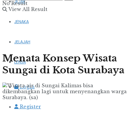
JEJAK
No Result
View All Result
JENAKA
JELAJAH
Menata Konsep Wisata
LENSA
Sungai di Kota Surabaya
Login
Register