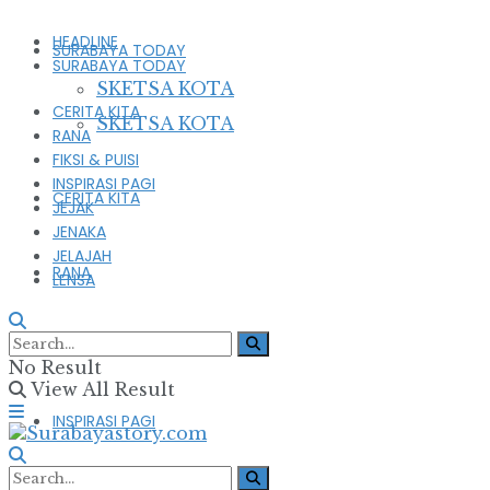
HEADLINE
SURABAYA TODAY
SURABAYA TODAY
SKETSA KOTA
CERITA KITA
SKETSA KOTA
RANA
FIKSI & PUISI
INSPIRASI PAGI
CERITA KITA
JEJAK
JENAKA
JELAJAH
RANA
LENSA
FIKSI & PUISI
No Result
View All Result
INSPIRASI PAGI