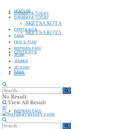
HEADLINE
SURABAYA TODAY
SURABAYA TODAY
SKETSA KOTA
CERITA KITA
SKETSA KOTA
RANA
FIKSI & PUISI
INSPIRASI PAGI
CERITA KITA
JEJAK
JENAKA
JELAJAH
RANA
LENSA
FIKSI & PUISI
No Result
View All Result
INSPIRASI PAGI