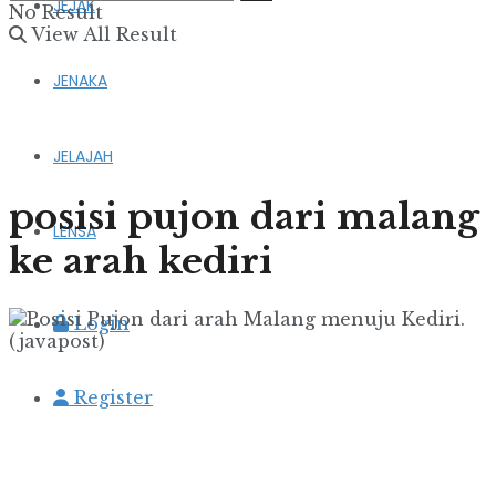
JEJAK
No Result
View All Result
JENAKA
JELAJAH
posisi pujon dari malang
LENSA
ke arah kediri
Login
Register