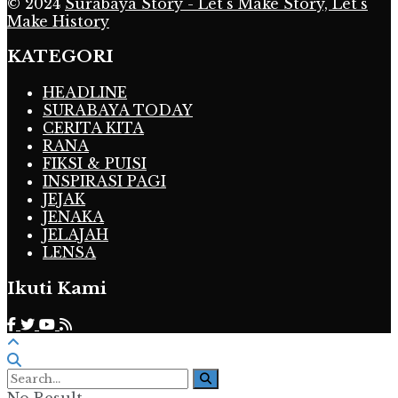
© 2024
Surabaya Story - Let's Make Story, Let's
Make History
KATEGORI
HEADLINE
SURABAYA TODAY
CERITA KITA
RANA
FIKSI & PUISI
INSPIRASI PAGI
JEJAK
JENAKA
JELAJAH
LENSA
Ikuti Kami
No Result