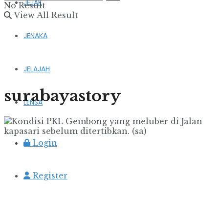
JEJAK
No Result
View All Result
JENAKA
JELAJAH
surabayastory
LENSA
Login
Register