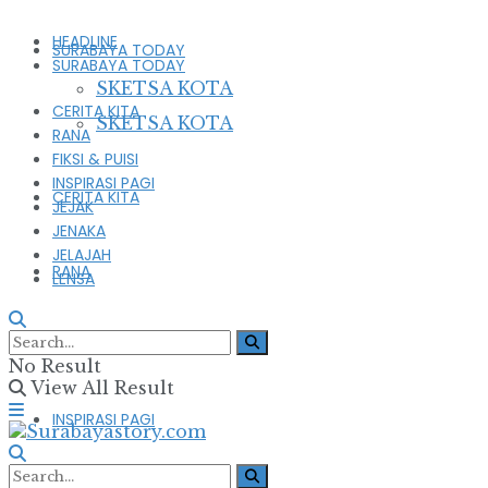
HEADLINE
SURABAYA TODAY
SURABAYA TODAY
SKETSA KOTA
CERITA KITA
SKETSA KOTA
RANA
FIKSI & PUISI
INSPIRASI PAGI
CERITA KITA
JEJAK
JENAKA
JELAJAH
RANA
LENSA
FIKSI & PUISI
No Result
View All Result
INSPIRASI PAGI