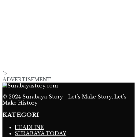
">
ADVERTISEMENT
© 2024
Surabaya Story - Let's Make Story, Let's
Make History
KATEGORI
HEADLINE
SURABAYA TODAY