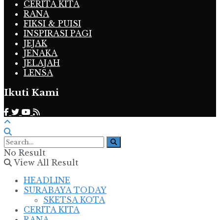
CERITA KITA
RANA
FIKSI & PUISI
INSPIRASI PAGI
JEJAK
JENAKA
JELAJAH
LENSA
Ikuti Kami
No Result
View All Result
HEADLINE
SURABAYA TODAY
SKETSA KOTA
CERITA KITA
RANA