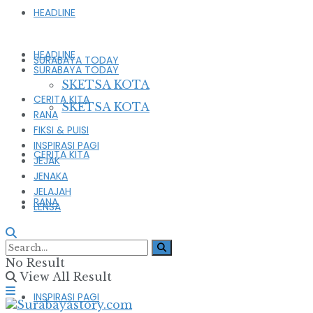
HEADLINE
HEADLINE
SURABAYA TODAY
SURABAYA TODAY
SKETSA KOTA
CERITA KITA
SKETSA KOTA
RANA
FIKSI & PUISI
INSPIRASI PAGI
CERITA KITA
JEJAK
JENAKA
JELAJAH
RANA
LENSA
FIKSI & PUISI
No Result
View All Result
INSPIRASI PAGI