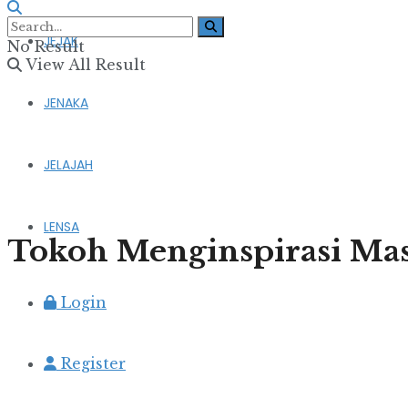
JEJAK
No Result
View All Result
JENAKA
JELAJAH
LENSA
Tokoh Menginspirasi Mas
Login
Register