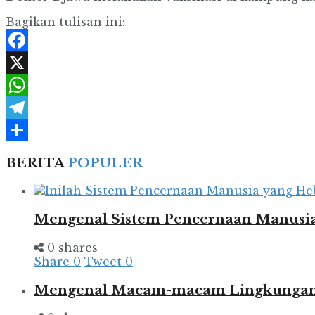
Bagikan tulisan ini:
Facebook
X
WhatsApp
Telegram
Share
BERITA
POPULER
Mengenal Sistem Pencernaan Manusia
0 shares
Share
0
Tweet
0
Mengenal Macam-macam Lingkungan d