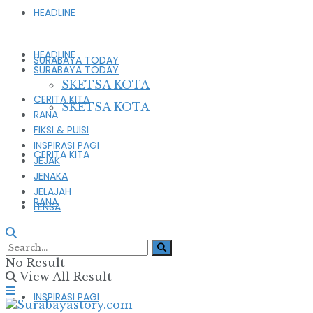
HEADLINE
HEADLINE
SURABAYA TODAY
SURABAYA TODAY
SKETSA KOTA
CERITA KITA
SKETSA KOTA
RANA
FIKSI & PUISI
INSPIRASI PAGI
CERITA KITA
JEJAK
JENAKA
JELAJAH
RANA
LENSA
FIKSI & PUISI
No Result
View All Result
INSPIRASI PAGI