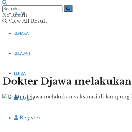
JEJAK
No Result
View All Result
JENAKA
JELAJAH
LENSA
Dokter Djawa melakukan
Login
Register