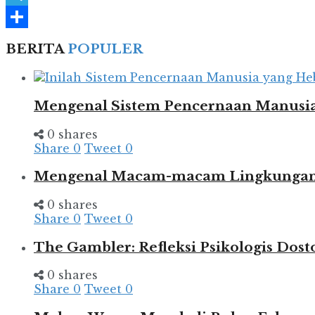
Telegram
Share
BERITA
POPULER
Mengenal Sistem Pencernaan Manusia
0 shares
Share
0
Tweet
0
Mengenal Macam-macam Lingkungan d
0 shares
Share
0
Tweet
0
The Gambler: Refleksi Psikologis Dost
0 shares
Share
0
Tweet
0