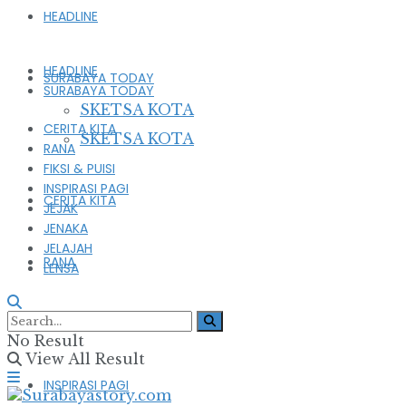
HEADLINE
HEADLINE
SURABAYA TODAY
SURABAYA TODAY
SKETSA KOTA
CERITA KITA
SKETSA KOTA
RANA
FIKSI & PUISI
INSPIRASI PAGI
CERITA KITA
JEJAK
JENAKA
JELAJAH
RANA
LENSA
FIKSI & PUISI
No Result
View All Result
INSPIRASI PAGI