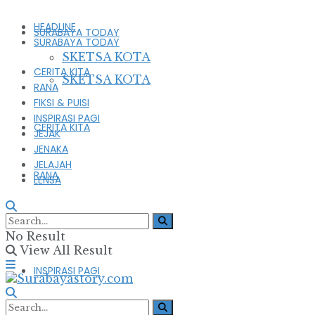
HEADLINE
SURABAYA TODAY
SURABAYA TODAY
SKETSA KOTA
CERITA KITA
SKETSA KOTA
RANA
FIKSI & PUISI
INSPIRASI PAGI
CERITA KITA
JEJAK
JENAKA
JELAJAH
RANA
LENSA
FIKSI & PUISI
No Result
View All Result
INSPIRASI PAGI