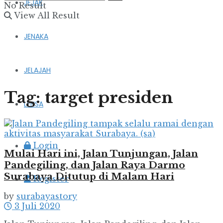
JEJAK
No Result
View All Result
JENAKA
JELAJAH
Tag:
target presiden
LENSA
Login
Mulai Hari ini, Jalan Tunjungan, Jalan
Pandegiling, dan Jalan Raya Darmo
Surabaya Ditutup di Malam Hari
Register
by
surabayastory
3 Juli 2020