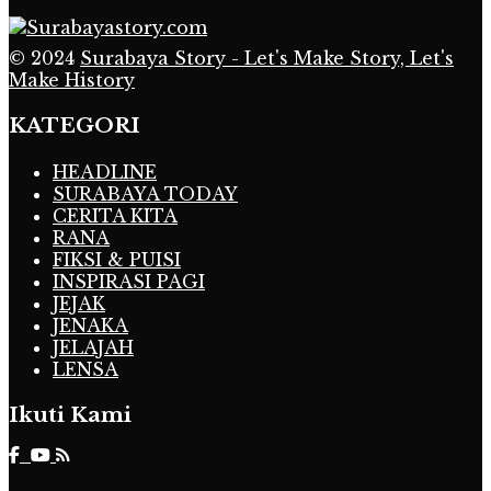
© 2024
Surabaya Story - Let's Make Story, Let's
Make History
KATEGORI
HEADLINE
SURABAYA TODAY
CERITA KITA
RANA
FIKSI & PUISI
INSPIRASI PAGI
JEJAK
JENAKA
JELAJAH
LENSA
Ikuti Kami