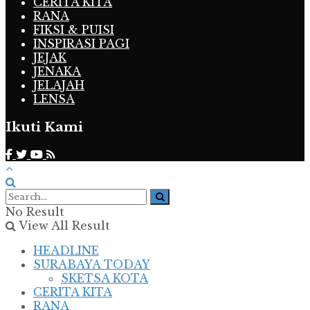
CERITA KITA
RANA
FIKSI & PUISI
INSPIRASI PAGI
JEJAK
JENAKA
JELAJAH
LENSA
Ikuti Kami
No Result
View All Result
HEADLINE
SURABAYA TODAY
SKETSA KOTA
CERITA KITA
RANA