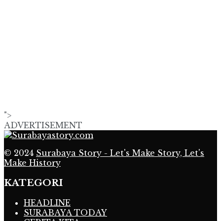
">
ADVERTISEMENT
© 2024
Surabaya Story - Let's Make Story, Let's
Make History
KATEGORI
HEADLINE
SURABAYA TODAY