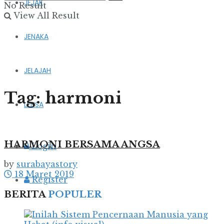
JEJAK
No Result
View All Result
JENAKA
JELAJAH
Tag:
harmoni
LENSA
HARMONI BERSAMA ANGSA
Login
by
surabayastory
18 Maret 2019
Register
BERITA
POPULER