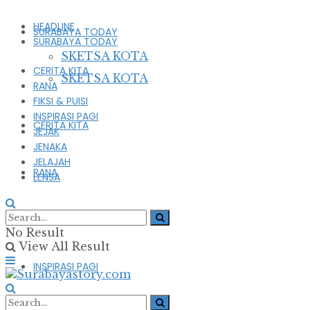
HEADLINE
SURABAYA TODAY
SURABAYA TODAY
SKETSA KOTA
CERITA KITA
SKETSA KOTA
RANA
FIKSI & PUISI
INSPIRASI PAGI
CERITA KITA
JEJAK
JENAKA
JELAJAH
RANA
LENSA
FIKSI & PUISI
No Result
View All Result
INSPIRASI PAGI