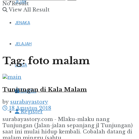
JEJAK
No Result
View All Result
JENAKA
JELAJAH
Tag:
foto malam
LENSA
Tunjungan di Kala Malam
Login
by
surabayastory
18 Agustus 2018
Register
surabayastory.com - Mlaku-mlaku nang
Tunjungan (Jalan-jalan sepanjang jl Tunjungan)
saat ini mulai hidup kembali. Cobalah datang di
malam minggu (sabtu ...