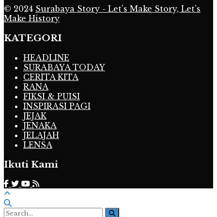
© 2024
Surabaya Story - Let's Make Story, Let's
Make History
KATEGORI
HEADLINE
SURABAYA TODAY
CERITA KITA
RANA
FIKSI & PUISI
INSPIRASI PAGI
JEJAK
JENAKA
JELAJAH
LENSA
Ikuti Kami