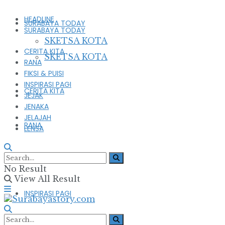
HEADLINE
SURABAYA TODAY
SURABAYA TODAY
SKETSA KOTA
CERITA KITA
SKETSA KOTA
RANA
FIKSI & PUISI
INSPIRASI PAGI
CERITA KITA
JEJAK
JENAKA
JELAJAH
RANA
LENSA
FIKSI & PUISI
No Result
View All Result
INSPIRASI PAGI