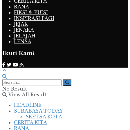
CERITA KITA
RANA
FIKSI & PUISI
INSPIRASI PAGI
JEJAK
JENAKA
JELAJAH
LENSA
Ikuti Kami
No Result
View All Result
HEADLINE
SURABAYA TODAY
SKETSA KOTA
CERITA KITA
RANA