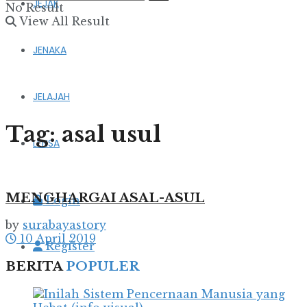
JEJAK
No Result
View All Result
JENAKA
JELAJAH
Tag:
asal usul
LENSA
MENGHARGAI ASAL-ASUL
Login
by
surabayastory
10 April 2019
Register
BERITA
POPULER