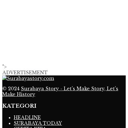
">
ADVERTISEMENT
© 2024
Surabaya Story - Let's Make Story, Let's
Make History
KATEGORI
HEADLINE
SURABAYA TODAY