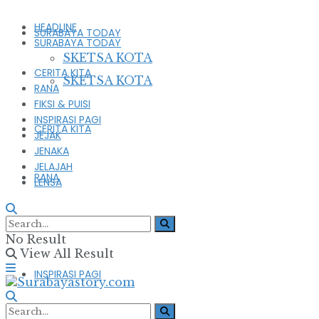
HEADLINE
SURABAYA TODAY
SURABAYA TODAY
SKETSA KOTA
CERITA KITA
SKETSA KOTA
RANA
FIKSI & PUISI
INSPIRASI PAGI
CERITA KITA
JEJAK
JENAKA
JELAJAH
RANA
LENSA
FIKSI & PUISI
No Result
View All Result
INSPIRASI PAGI