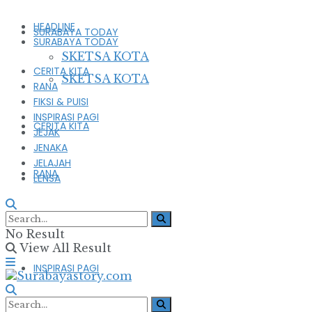
HEADLINE
SURABAYA TODAY
SURABAYA TODAY
SKETSA KOTA
CERITA KITA
SKETSA KOTA
RANA
FIKSI & PUISI
INSPIRASI PAGI
CERITA KITA
JEJAK
JENAKA
JELAJAH
RANA
LENSA
FIKSI & PUISI
No Result
View All Result
INSPIRASI PAGI