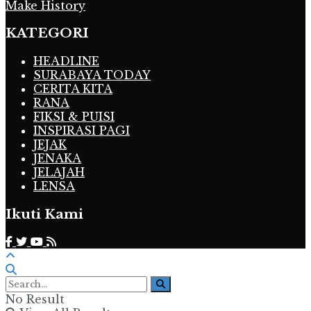
Make History
KATEGORI
HEADLINE
SURABAYA TODAY
CERITA KITA
RANA
FIKSI & PUISI
INSPIRASI PAGI
JEJAK
JENAKA
JELAJAH
LENSA
Ikuti Kami
No Result