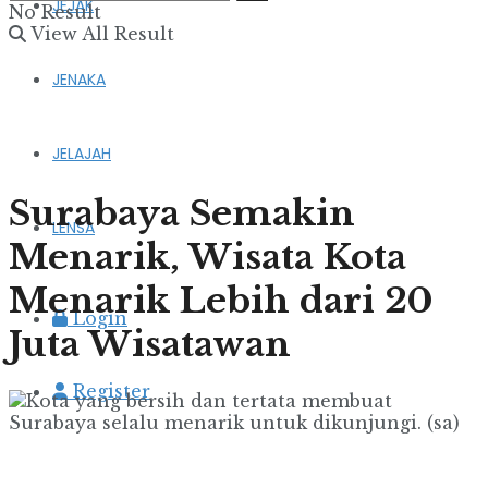
JEJAK
No Result
View All Result
JENAKA
JELAJAH
Surabaya Semakin
LENSA
Menarik, Wisata Kota
Menarik Lebih dari 20
Login
Juta Wisatawan
Register