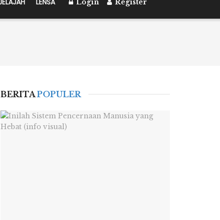
JELAJAH
LENSA
Login
Register
BERITA
POPULER