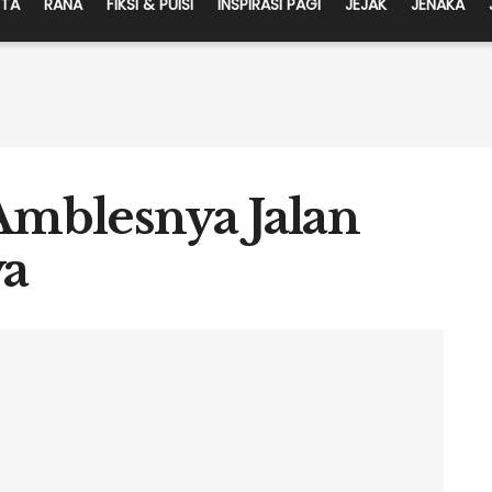
ITA
RANA
FIKSI & PUISI
INSPIRASI PAGI
JEJAK
JENAKA
 Amblesnya Jalan
ya