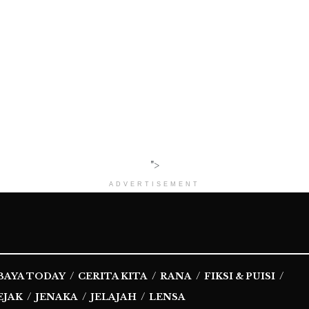
">
ADVERTISEMENT
BAYA TODAY
CERITA KITA
RANA
FIKSI & PUISI
EJAK
JENAKA
JELAJAH
LENSA