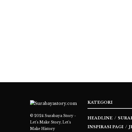
KATEGORI
© 2024
Surabaya Story -
HEADLINE
SURA
Let's Make Story, Let's
INSPIRASI PAGI
J
Make History