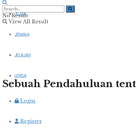
JEJAK
No Result
View All Result
JENAKA
JELAJAH
LENSA
Sebuah Pendahuluan ten
Login
Register