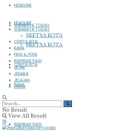
HEADLINE
HEADLINE
SURABAYA TODAY
SURABAYA TODAY
SKETSA KOTA
CERITA KITA
SKETSA KOTA
RANA
FIKSI & PUISI
INSPIRASI PAGI
CERITA KITA
JEJAK
JENAKA
JELAJAH
RANA
LENSA
FIKSI & PUISI
No Result
View All Result
INSPIRASI PAGI