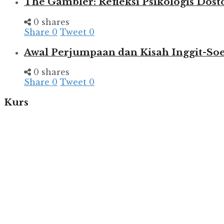
The Gambler: Refleksi Psikologis Dost
0 shares
Share
0
Tweet
0
Awal Perjumpaan dan Kisah Inggit-So
0 shares
Share
0
Tweet
0
Kurs