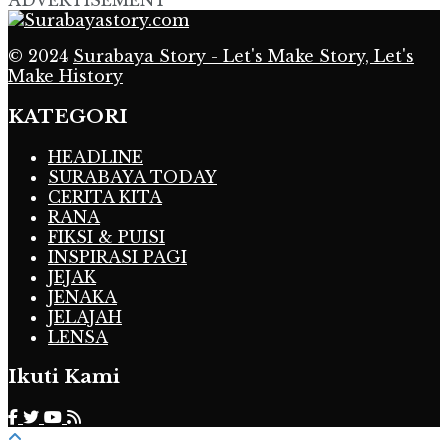
ADVERTISEMENT
© 2024
Surabaya Story - Let's Make Story, Let's
Make History
KATEGORI
HEADLINE
SURABAYA TODAY
CERITA KITA
RANA
FIKSI & PUISI
INSPIRASI PAGI
JEJAK
JENAKA
JELAJAH
LENSA
Ikuti Kami