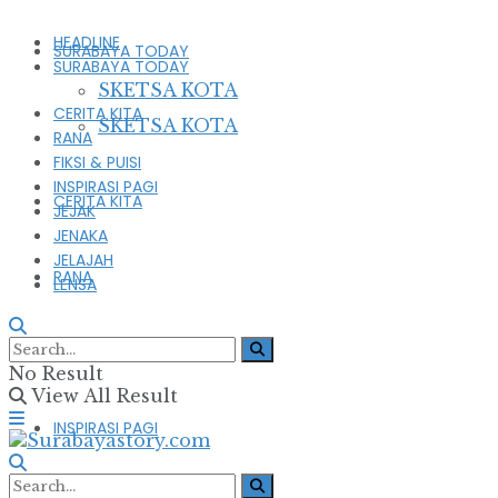
HEADLINE
SURABAYA TODAY
SURABAYA TODAY
SKETSA KOTA
CERITA KITA
SKETSA KOTA
RANA
FIKSI & PUISI
INSPIRASI PAGI
CERITA KITA
JEJAK
JENAKA
JELAJAH
RANA
LENSA
FIKSI & PUISI
No Result
View All Result
INSPIRASI PAGI