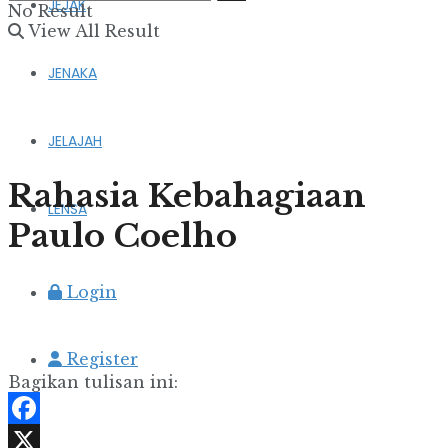
JEJAK
No Result
View All Result
JENAKA
JELAJAH
Rahasia Kebahagiaan
LENSA
Paulo Coelho
Login
Register
Bagikan tulisan ini:
Facebook