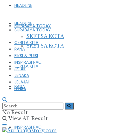
HEADLINE
HEADLINE
SURABAYA TODAY
SURABAYA TODAY
SKETSA KOTA
CERITA KITA
SKETSA KOTA
RANA
FIKSI & PUISI
INSPIRASI PAGI
CERITA KITA
JEJAK
JENAKA
JELAJAH
RANA
LENSA
FIKSI & PUISI
No Result
View All Result
INSPIRASI PAGI