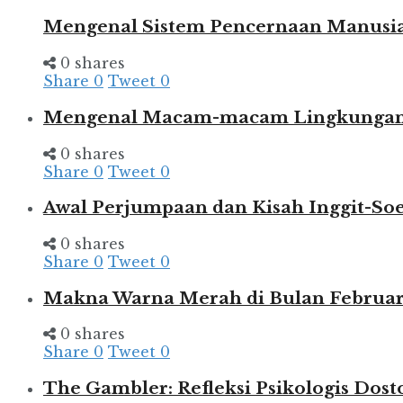
Mengenal Sistem Pencernaan Manusia
0 shares
Share
0
Tweet
0
Mengenal Macam-macam Lingkungan d
0 shares
Share
0
Tweet
0
Awal Perjumpaan dan Kisah Inggit-So
0 shares
Share
0
Tweet
0
Makna Warna Merah di Bulan Februar
0 shares
Share
0
Tweet
0
The Gambler: Refleksi Psikologis Dost