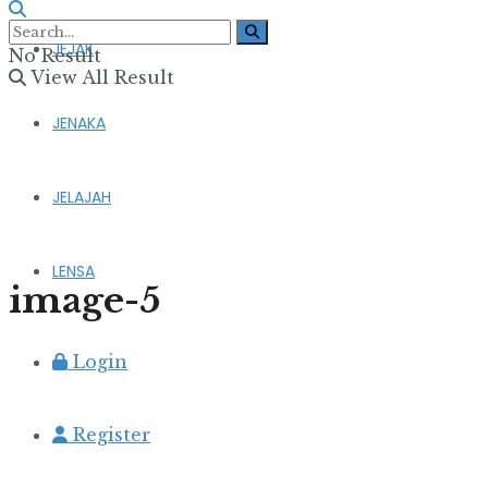
JEJAK
No Result
View All Result
JENAKA
JELAJAH
LENSA
image-5
Login
Register