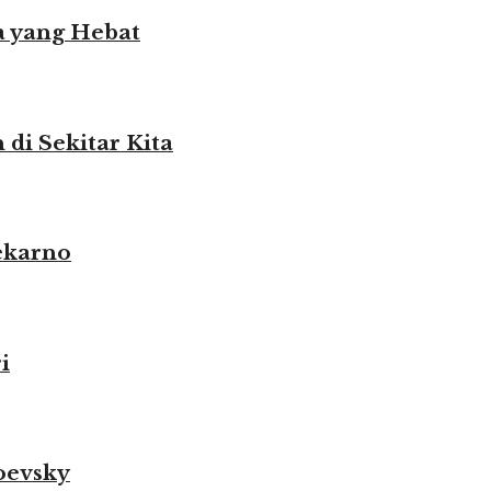
 yang Hebat
i Sekitar Kita
ekarno
i
oevsky