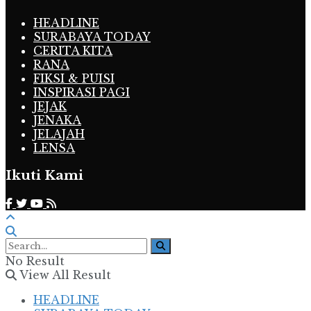
HEADLINE
SURABAYA TODAY
CERITA KITA
RANA
FIKSI & PUISI
INSPIRASI PAGI
JEJAK
JENAKA
JELAJAH
LENSA
Ikuti Kami
No Result
View All Result
HEADLINE