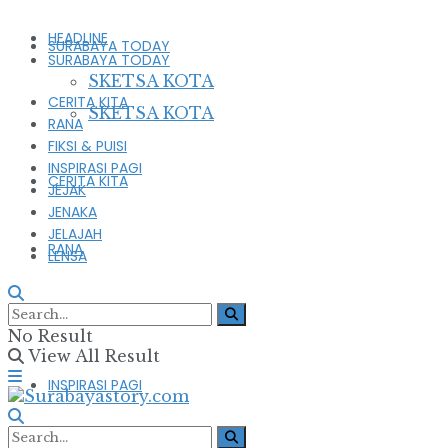
HEADLINE
SURABAYA TODAY
SURABAYA TODAY
SKETSA KOTA
CERITA KITA
SKETSA KOTA
RANA
FIKSI & PUISI
INSPIRASI PAGI
CERITA KITA
JEJAK
JENAKA
JELAJAH
RANA
LENSA
FIKSI & PUISI
No Result
View All Result
INSPIRASI PAGI