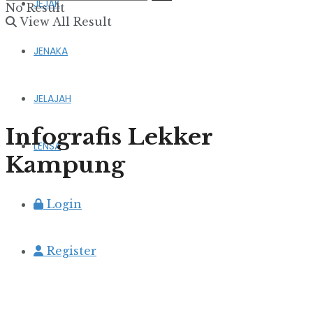
JEJAK
No Result
View All Result
JENAKA
JELAJAH
Infografis Lekker
LENSA
Kampung
Login
Register