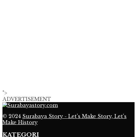
">
ADVERTISEMENT
© 2024
Surabaya Story - Let's Make Story, Let's
Make History
KATEGORI