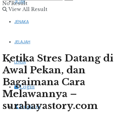
JEJAK
No Result
View All Result
JENAKA
JELAJAH
Ketika Stres Datang di
LENSA
Awal Pekan, dan
Bagaimana Cara
Login
Melawannya –
surabayastory.com
Register