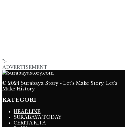
">
ADVERTISEMENT
© 2024
Surabaya Story - Let's Make Story, Let's
Make History
KATEGORI
HEADLINE
SURABAYA TODAY
CERITA KITA