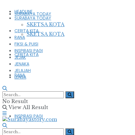
HEADLINE
SURABAYA TODAY
SURABAYA TODAY
SKETSA KOTA
CERITA KITA
SKETSA KOTA
RANA
FIKSI & PUISI
INSPIRASI PAGI
CERITA KITA
JEJAK
JENAKA
JELAJAH
RANA
LENSA
FIKSI & PUISI
No Result
View All Result
INSPIRASI PAGI