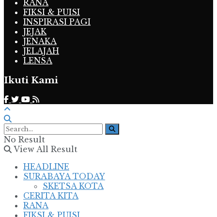
RANA
FIKSI & PUISI
INSPIRASI PAGI
JEJAK
JENAKA
JELAJAH
LENSA
Ikuti Kami
No Result
View All Result
HEADLINE
SURABAYA TODAY
SKETSA KOTA
CERITA KITA
RANA
FIKSI & PUISI