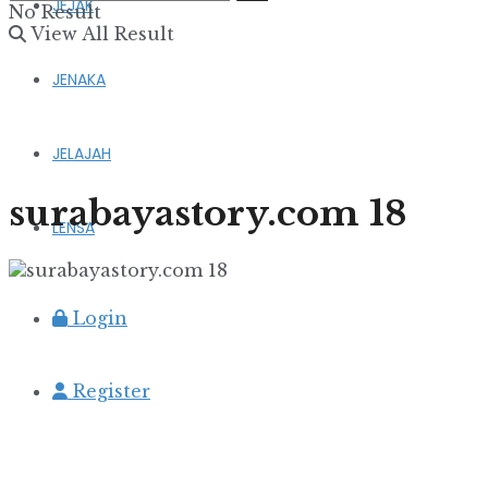
JEJAK
No Result
View All Result
JENAKA
JELAJAH
surabayastory.com 18
LENSA
Login
Register