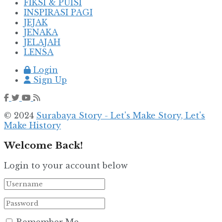
FIKSI & PUISI
INSPIRASI PAGI
JEJAK
JENAKA
JELAJAH
LENSA
Login
Sign Up
© 2024
Surabaya Story - Let's Make Story, Let's
Make History
Welcome Back!
Login to your account below
Remember Me