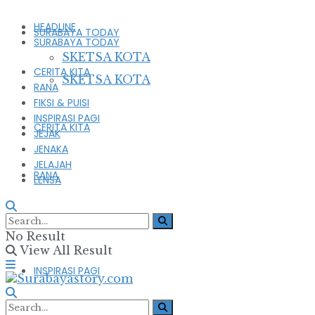
HEADLINE
SURABAYA TODAY
SURABAYA TODAY
SKETSA KOTA
CERITA KITA
SKETSA KOTA
RANA
FIKSI & PUISI
INSPIRASI PAGI
CERITA KITA
JEJAK
JENAKA
JELAJAH
RANA
LENSA
FIKSI & PUISI
No Result
View All Result
INSPIRASI PAGI