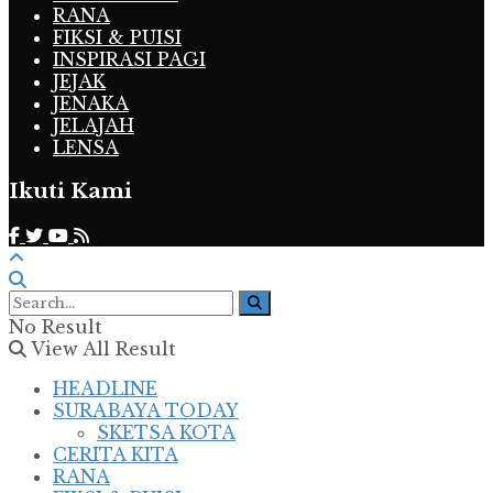
RANA
FIKSI & PUISI
INSPIRASI PAGI
JEJAK
JENAKA
JELAJAH
LENSA
Ikuti Kami
No Result
View All Result
HEADLINE
SURABAYA TODAY
SKETSA KOTA
CERITA KITA
RANA