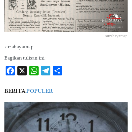
surabayamap
surabayamap
Bagikan tulisan ini:
Facebook
X
WhatsApp
Telegram
Share
BERITA
POPULER