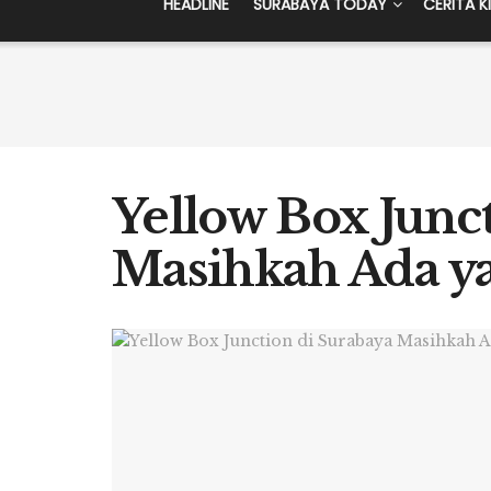
HEADLINE
SURABAYA TODAY
CERITA K
Yellow Box Junc
Masihkah Ada ya