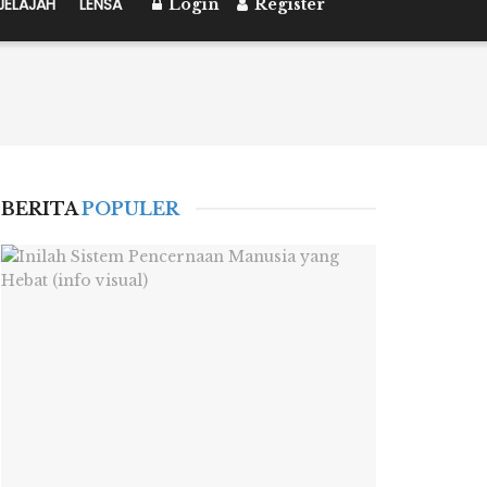
JELAJAH
LENSA
Login
Register
BERITA
POPULER