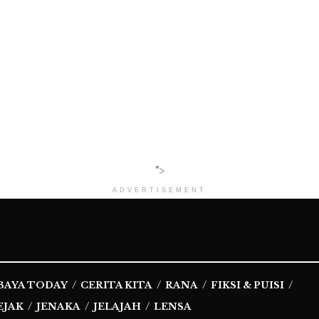
">
ADVERTISEMENT
BAYA TODAY
CERITA KITA
RANA
FIKSI & PUISI
EJAK
JENAKA
JELAJAH
LENSA