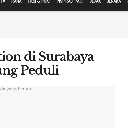
ITA
RANA
FIKSI & PUISI
INSPIRASI PAGI
JEJAK
JENAKA
tion di Surabaya
ng Peduli