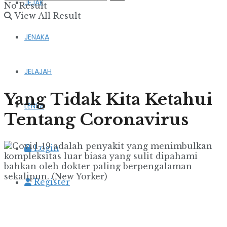
JEJAK
No Result
View All Result
JENAKA
JELAJAH
Yang Tidak Kita Ketahui
LENSA
Tentang Coronavirus
Login
Register