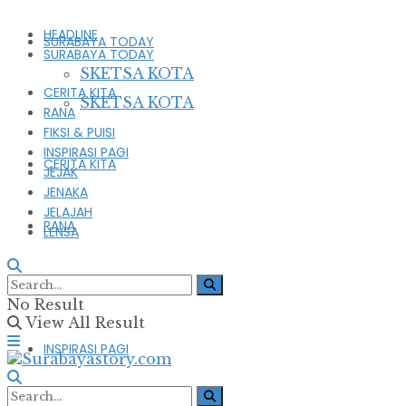
HEADLINE
SURABAYA TODAY
SURABAYA TODAY
SKETSA KOTA
CERITA KITA
SKETSA KOTA
RANA
FIKSI & PUISI
INSPIRASI PAGI
CERITA KITA
JEJAK
JENAKA
JELAJAH
RANA
LENSA
FIKSI & PUISI
No Result
View All Result
INSPIRASI PAGI