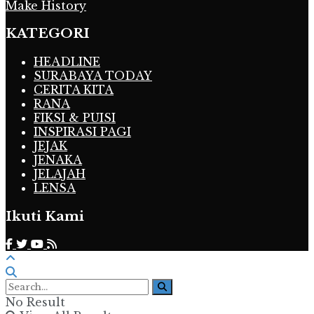
Make History
KATEGORI
HEADLINE
SURABAYA TODAY
CERITA KITA
RANA
FIKSI & PUISI
INSPIRASI PAGI
JEJAK
JENAKA
JELAJAH
LENSA
Ikuti Kami
No Result