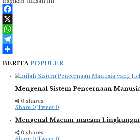
Bagikan tulisan ini:
Facebook
X
WhatsApp
Telegram
Share
BERITA
POPULER
Mengenal Sistem Pencernaan Manusia
0 shares
Share
0
Tweet
0
Mengenal Macam-macam Lingkungan d
0 shares
Share
0
Tweet
0