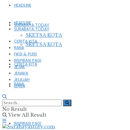
HEADLINE
HEADLINE
SURABAYA TODAY
SURABAYA TODAY
SKETSA KOTA
CERITA KITA
SKETSA KOTA
RANA
FIKSI & PUISI
INSPIRASI PAGI
CERITA KITA
JEJAK
JENAKA
JELAJAH
RANA
LENSA
FIKSI & PUISI
No Result
View All Result
INSPIRASI PAGI