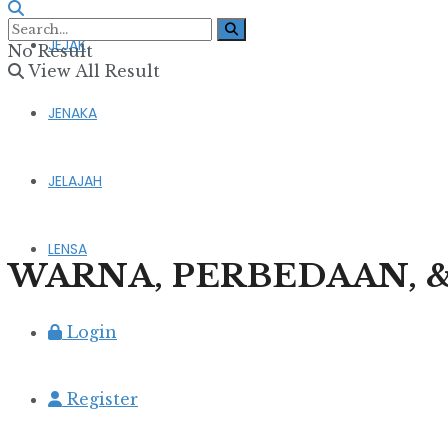
JEJAK
No Result
View All Result
JENAKA
JELAJAH
LENSA
WARNA, PERBEDAAN, 
Login
Register