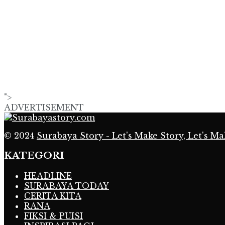
">
ADVERTISEMENT
© 2024
Surabaya Story - Let's Make Story, Let's Ma
KATEGORI
HEADLINE
SURABAYA TODAY
CERITA KITA
RANA
FIKSI & PUISI