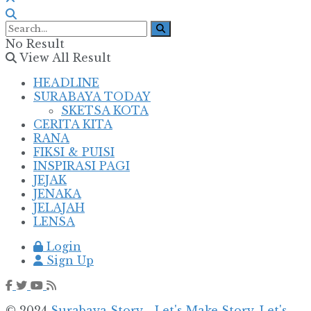
No Result
View All Result
HEADLINE
SURABAYA TODAY
SKETSA KOTA
CERITA KITA
RANA
FIKSI & PUISI
INSPIRASI PAGI
JEJAK
JENAKA
JELAJAH
LENSA
Login
Sign Up
© 2024
Surabaya Story - Let's Make Story, Let's