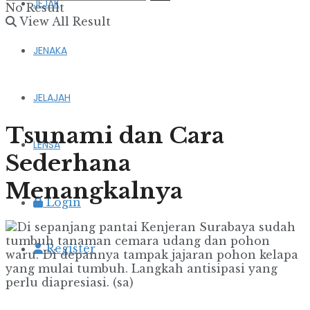
JEJAK
No Result
View All Result
JENAKA
JELAJAH
Tsunami dan Cara
LENSA
Sederhana
Menangkalnya
Login
Register