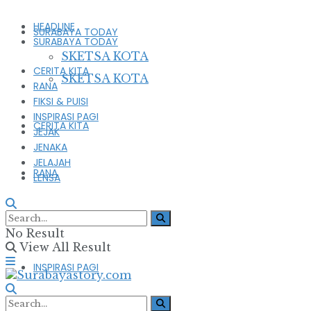
HEADLINE
SURABAYA TODAY
SURABAYA TODAY
SKETSA KOTA
CERITA KITA
SKETSA KOTA
RANA
FIKSI & PUISI
INSPIRASI PAGI
CERITA KITA
JEJAK
JENAKA
JELAJAH
RANA
LENSA
FIKSI & PUISI
No Result
View All Result
INSPIRASI PAGI