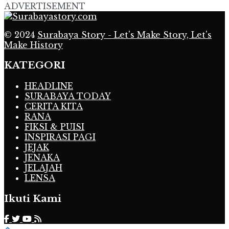
ADVERTISEMENT
© 2024
Surabaya Story - Let's Make Story, Let's
Make History
KATEGORI
HEADLINE
SURABAYA TODAY
CERITA KITA
RANA
FIKSI & PUISI
INSPIRASI PAGI
JEJAK
JENAKA
JELAJAH
LENSA
Ikuti Kami